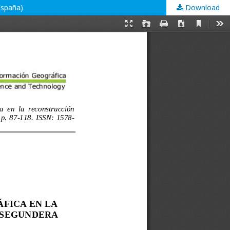
España)
Download