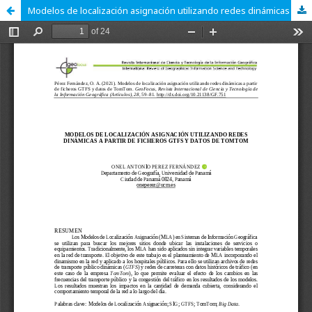
Modelos de localización asignación utilizando redes dinámicas a partir de ficheros GTFS y datos de TomTom