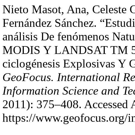
Nieto Masot, Ana, Celeste G
Fernández Sánchez. “Estudi
análisis De fenómenos Nat
MODIS Y LANDSAT TM 5: E
ciclogénesis Explosivas Y G
GeoFocus. International R
Information Science and T
2011): 375–408. Accessed 
https://www.geofocus.org/i