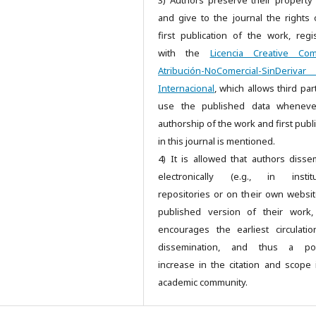
and give to the journal the rights 
first publication of the work, regi
with the
Licencia Creative Co
Atribución-NoComercial-SinDeriv
Internacional
, which allows third par
use the published data wheneve
authorship of the work and first publ
in this journal is mentioned.
4) It is allowed that authors disse
electronically (e.g., in institu
repositories or on their own websit
published version of their work,
encourages the earliest circulati
dissemination, and thus a pos
increase in the citation and scope 
academic community.