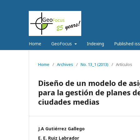
Home
GeoFocus
Indexing
Published is
Home
/
Archives
/
No. 13_1 (2013)
/
Artículos
Diseño de un modelo de asi
para la gestión de planes d
ciudades medias
J.A Gutiérrez Gallego
E. E. Ruiz Labrador