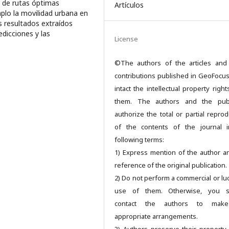
n de rutas óptimas
Artículos
plo la movilidad urbana en
s resultados extraídos
dicciones y las
License
©The authors of the articles and
contributions published in GeoFocu
intact the intellectual property righ
them. The authors and the publ
authorize the total or partial reprod
of the contents of the journal 
following terms:
1) Express mention of the author a
reference of the original publication.
2) Do not perform a commercial or luc
use of them. Otherwise, you s
contact the authors to mak
appropriate arrangements.
3) Authors preserve their property 