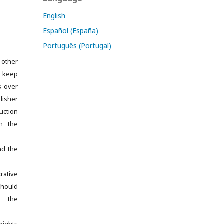
English
Español (España)
Português (Portugal)
 other
s keep
ts over
isher
uction
in the
nd the
rative
hould
e the
rights