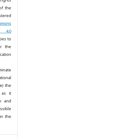
of the
stered
mmons
ar 4.0
ties to
r the
ication
minate
tional
e) the
 as it
on and
sible
in the