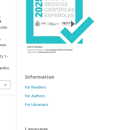
,
M.
ación
a
cus.
1), 1–
geofoc
Information
For Readers
For Authors
For Librarians
Language