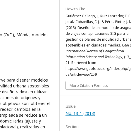
How to Cite
Gutiérrez Gallego, J., Ruiz Labrador, E. E.
Jaraíz Cabanillas, F. J., & Pérez Pintor, J. 
(2013). Diseño de un modelo de asign
de viajes con aplicaciones SIG para la
ino (O/D), Mérida, modelos
gestión de planes de movilidad urban
sostenibles en ciudades medias.
GeoFo
International Review of Geographical
Information Science and Technology
, (13_
21. Retrieved from
https://www.geofocus.org/index.php/
us/article/view/259
irve para diseñar modelos
More Citation Formats
vilidad urbana sostenibles
diseño radica en utilizar
caciones de orígenes y
s objetivos son: obtener el
Issue
redecir cambios en la
No. 13_1 (2013)
 empleada se reduce a un
omiciliarias (ajuste y
lacional), realizadas en
Section