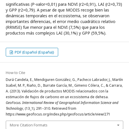
significativas (P-valor<0,01) para NDVI (r2=0,91), LAI (r2=0,73)
y GPP (r2=0,79). A pesar de que MODIS recoge bien las
dinámicas temporales en el ecosistema, se observaron
importantes diferencias, el error medio cuadrático relativo
(RRMSE) fue menor para el NDVI (7,5%) que para los
productos más complejos LAI (30,1%) y GPP (59,5%).
PDF (Español (España))
How to Cite
Durá Candela, E., Mendiguren González, G., Pacheco Labrador, J., Martín
Isabel, M. P., Riaño, D., Iturrate García, M., Gimeno Cólera, C., & Carrara,
A. (2013). Validación de productos MODIS relacionados con la
estimación de flujos de carbono en un ecosistema de dehesa.
GeoFocus. International Review of Geographical Information Science and
Technology
, (13_1), 291–310. Retrieved from
https://www.geofocus.org/index.php/geofocus/article/view/271
More Citation Formats