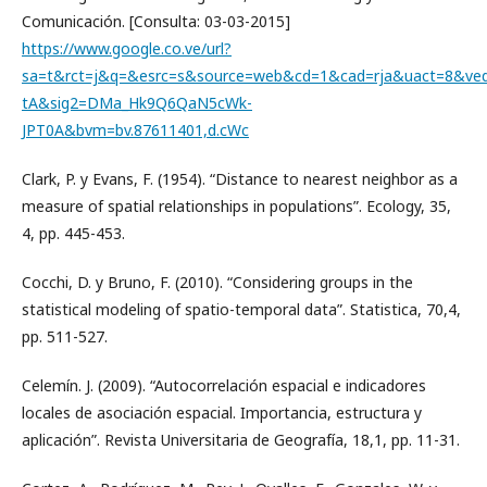
Comunicación. [Consulta: 03-03-2015]
https://www.google.co.ve/url?
sa=t&rct=j&q=&esrc=s&source=web&cd=1&cad=rja&uact=8&v
tA&sig2=DMa_Hk9Q6QaN5cWk-
JPT0A&bvm=bv.87611401,d.cWc
Clark, P. y Evans, F. (1954). “Distance to nearest neighbor as a
measure of spatial relationships in populations”. Ecology, 35,
4, pp. 445-453.
Cocchi, D. y Bruno, F. (2010). “Considering groups in the
statistical modeling of spatio-temporal data”. Statistica, 70,4,
pp. 511-527.
Celemín. J. (2009). “Autocorrelación espacial e indicadores
locales de asociación espacial. Importancia, estructura y
aplicación”. Revista Universitaria de Geografía, 18,1, pp. 11-31.