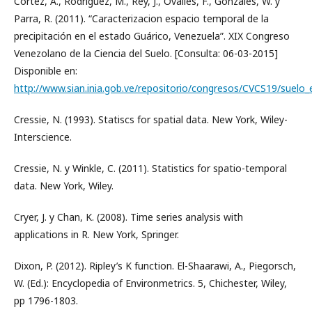
Cortez, A., Rodríguez, M., Rey, J., Ovalles, F., Gonzales, W. y
Parra, R. (2011). “Caracterizacion espacio temporal de la
precipitación en el estado Guárico, Venezuela”. XIX Congreso
Venezolano de la Ciencia del Suelo. [Consulta: 06-03-2015]
Disponible en:
http://www.sian.inia.gob.ve/repositorio/congresos/CVCS19/suelo
Cressie, N. (1993). Statiscs for spatial data. New York, Wiley-
Interscience.
Cressie, N. y Winkle, C. (2011). Statistics for spatio-temporal
data. New York, Wiley.
Cryer, J. y Chan, K. (2008). Time series analysis with
applications in R. New York, Springer.
Dixon, P. (2012). Ripley’s K function. El-Shaarawi, A., Piegorsch,
W. (Ed.): Encyclopedia of Environmetrics. 5, Chichester, Wiley,
pp 1796-1803.