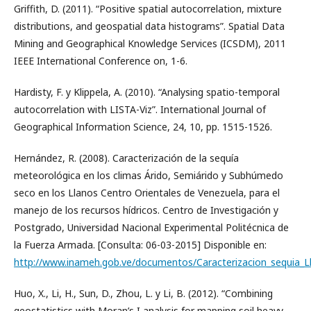
Griffith, D. (2011). “Positive spatial autocorrelation, mixture
distributions, and geospatial data histograms”. Spatial Data
Mining and Geographical Knowledge Services (ICSDM), 2011
IEEE International Conference on, 1-6.
Hardisty, F. y Klippela, A. (2010). “Analysing spatio-temporal
autocorrelation with LISTA-Viz”. International Journal of
Geographical Information Science, 24, 10, pp. 1515-1526.
Hernández, R. (2008). Caracterización de la sequía
meteorológica en los climas Árido, Semiárido y Subhúmedo
seco en los Llanos Centro Orientales de Venezuela, para el
manejo de los recursos hídricos. Centro de Investigación y
Postgrado, Universidad Nacional Experimental Politécnica de
la Fuerza Armada. [Consulta: 06-03-2015] Disponible en:
http://www.inameh.gob.ve/documentos/Caracterizacion_sequia_L
Huo, X., Li, H., Sun, D., Zhou, L. y Li, B. (2012). “Combining
geostatistics with Moran’s I analysis for mapping soil heavy