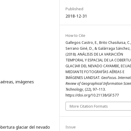
Published
2018-12-31
How to Cite
Gallegos Castro, E., Brito Chasiluisa, C.
Serrano Giné, D., & Galárraga Sánchez, 
(2018). ANÁLISIS DE LA VARIACIÓN
TEMPORAL Y ESPACIAL DE LA COBERT
GLACIAR DEL NEVADO CAYAMBE, ECUA
MEDIANTE FOTOGRAFÍAS AÉREAS E
IMÁGENES LANDSAT.
GeoFocus. Internat
 aéreas, imágenes
Review of Geographical Information Scie
Technology
, (22), 97–113.
https://doi.org/10.21138/GF.577
More Citation Formats
obertura glaciar del nevado
Issue