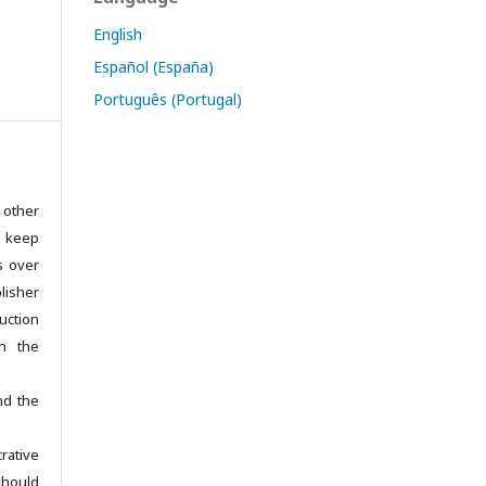
English
Español (España)
Português (Portugal)
 other
s keep
ts over
isher
uction
in the
nd the
rative
hould