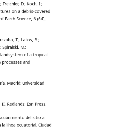
; Treichler, D.; Koch, I.;
tures on a debris-covered
of Earth Science, 6 (64),
urczaba, T.; Latos, B.;
 Spiralski, M.;
 landsystem of a tropical
ce processes and
ría. Madrid: universidad
 II. Redlands: Esri Press.
scubrimiento del sitio a
la línea ecuatorial. Ciudad