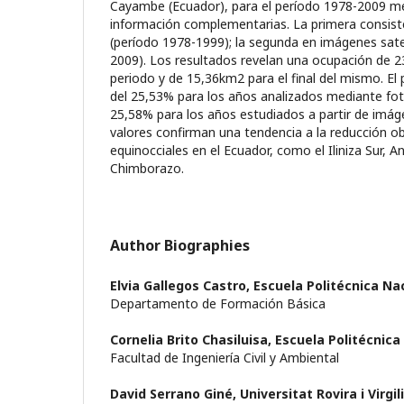
Cayambe (Ecuador), para el período 1978-2009 m
información complementarias. La primera consist
(período 1978-1999); la segunda en imágenes sate
2009). Los resultados revelan una ocupación de 23
periodo y de 15,36km2 para el final del mismo. El
del 25,53% para los años analizados mediante fot
25,58% para los años estudiados a partir de imáge
valores confirman una tendencia a la reducción ob
equinocciales en el Ecuador, como el Iliniza Sur, A
Chimborazo.
Author Biographies
Elvia Gallegos Castro,
Escuela Politécnica Na
Departamento de Formación Básica
Cornelia Brito Chasiluisa,
Escuela Politécnica
Facultad de Ingeniería Civil y Ambiental
David Serrano Giné,
Universitat Rovira i Virgili