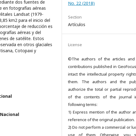
ediante dos fuentes de
No. 22 (2018)
e en fotografías aéreas
litales Landsat (1979-
Section
,85 km2 para el inicio del
Artículos
 porcentaje de reducción es
ografías aéreas y del
nes de satélite. Estos
servada en otros glaciales
License
ntisana, Cotopaxi y
©The authors of the articles and
contributions published in GeoFocu
intact the intellectual property righ
them. The authors and the publ
authorize the total or partial reprod
cional
of the contents of the journal 
following terms:
1) Express mention of the author a
 Nacional
reference of the original publication.
2) Do not perform a commercial or luc
use of them. Otherwise, you s