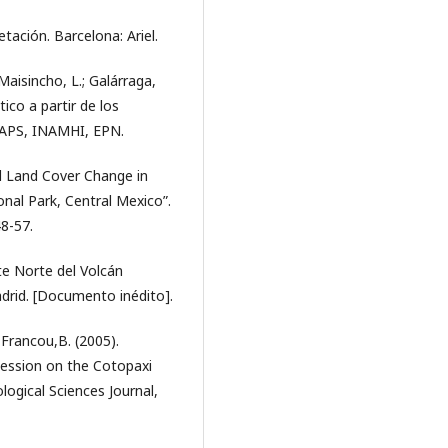
etación. Barcelona: Ariel.
 Maisincho, L.; Galárraga,
ico a partir de los
MAPS, INAMHI, EPN.
nd Land Cover Change in
nal Park, Central Mexico”.
8-57.
nte Norte del Volcán
drid. [Documento inédito].
; Francou,B. (2005).
cession on the Cotopaxi
ogical Sciences Journal,