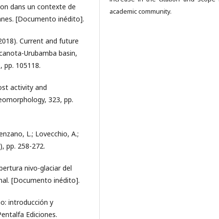
tion dans un contexte de
academic community.
nnes. [Documento inédito].
(2018). Current and future
ilcanota-Urubamba basin,
, pp. 105118.
ost activity and
eomorphology, 323, pp.
Lenzano, L.; Lovecchio, A.;
), pp. 258-272.
bertura nivo-glaciar del
onal. [Documento inédito].
no: introducción y
Pentalfa Ediciones.