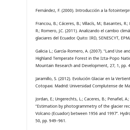
Fernández, F. (2000). Introducción a la fotointerpr
Francou, B.; Cáceres, B.; Villacís, M.; Basantes, R.;
R.; Romero, J.C. (2011). Analizando el cambio climát
glaciares del Ecuador. Quito: IRD, SENESCYT, EP
Galicia L.; García-Romero, A. (2007). “Land Use a
Highland Temperate Forest in the Izta-Popo Natio
Mountain Research and Development, 27, 1, pp. 4
Jaramillo, S. (2012). Evolución Glaciar en la Vertie
Cotopaxi. Madrid: Universidad Complutense de Ma
Jordan, E.; Ungerechts, L.; Caceres, B.; Penafiel, A.
“Estimation by photogrammetry of the glacier re
Volcano (Ecuador) between 1956 and 1997”. Hydrol
50, pp. 949–961.