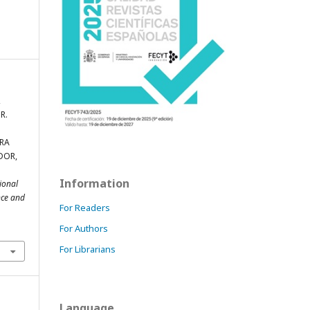
,
R.
URA
DOR,
Information
ional
nce and
For Readers
For Authors
For Librarians
Language