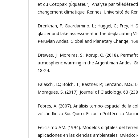
et du Cotopaxi (Équateur). Analyse par télédétec
changement climatique. Rennes: Université de Re
Drenkhan, F.; Guardamino, L.; Huggel, C.; Frey, H. 
glacier and lake assessment in the deglaciating V
Peruvian Andes. Global and Planetary Change, 169
Drewes, J.; Moreiras, S.; Korup, O. (2018). Permafr
atmospheric warming in the Argentinian Andes. G
18-24.
Falaschi, D.; Bolch, T.; Rastner, P.; Lenzano, M.G.; 
Moragues, S. (2017). Journal of Glaciology, 63 (238
Febres, A. (2007). Análisis tempo-espacial de la co
volcán Iliniza Sur. Quito: Escuela Politécnica Naci
Felicísimo AM. (1994). Modelos digitales del terre
aplicaciones en las ciencias ambientales. Oviedo: 