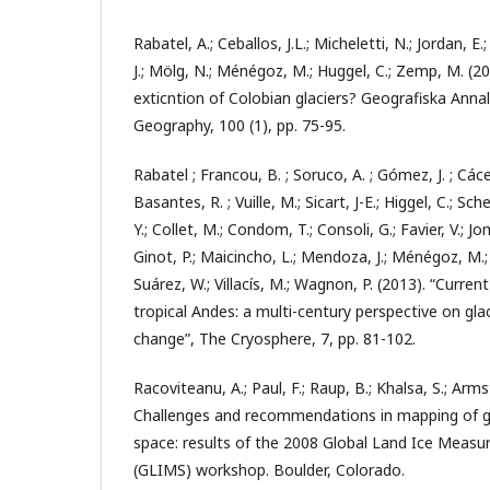
Rabatel, A.; Ceballos, J.L.; Micheletti, N.; Jordan, E
J.; Mölg, N.; Ménégoz, M.; Huggel, C.; Zemp, M. (
exticntion of Colobian glaciers? Geografiska Annale
Geography, 100 (1), pp. 75-95.
Rabatel ; Francou, B. ; Soruco, A. ; Gómez, J. ; Cácere
Basantes, R. ; Vuille, M.; Sicart, J-E.; Higgel, C.; Sc
Y.; Collet, M.; Condom, T.; Consoli, G.; Favier, V.; Jom
Ginot, P.; Maicincho, L.; Mendoza, J.; Ménégoz, M.; 
Suárez, W.; Villacís, M.; Wagnon, P. (2013). “Current
tropical Andes: a multi-century perspective on gla
change”, The Cryosphere, 7, pp. 81-102.
Racoviteanu, A.; Paul, F.; Raup, B.; Khalsa, S.; Arms
Challenges and recommendations in mapping of g
space: results of the 2008 Global Land Ice Meas
(GLIMS) workshop. Boulder, Colorado.