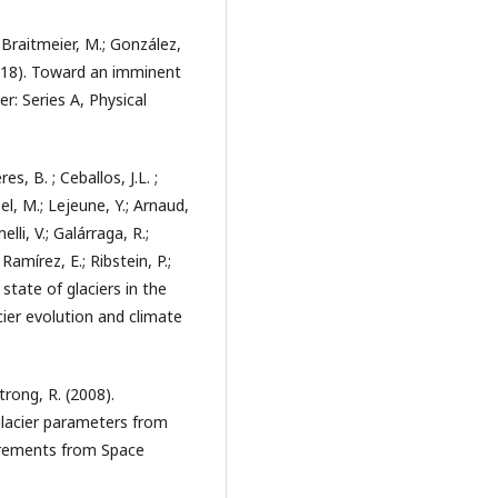
.; Braitmeier, M.; González,
2018). Toward an imminent
r: Series A, Physical
s, B. ; Ceballos, J.L. ;
heel, M.; Lejeune, Y.; Arnaud,
elli, V.; Galárraga, R.;
Ramírez, E.; Ribstein, P.;
 state of glaciers in the
cier evolution and climate
trong, R. (2008).
lacier parameters from
urements from Space