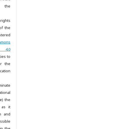
e the
rights
of the
stered
mmons
ar 4.0
ties to
r the
ication
minate
tional
e) the
 as it
on and
sible
in the