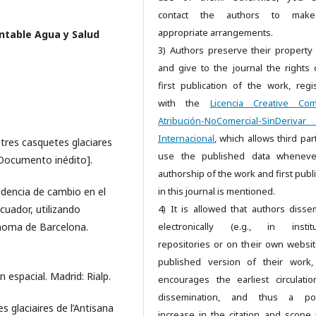
contact the authors to mak
appropriate arrangements.
ntable Agua y Salud
3) Authors preserve their property 
and give to the journal the rights 
first publication of the work, regi
with the
Licencia Creative Co
Atribución-NoComercial-SinDeriv
Internacional
, which allows third par
 tres casquetes glaciares
use the published data wheneve
 [Documento inédito].
authorship of the work and first publ
endencia de cambio en el
in this journal is mentioned.
cuador, utilizando
4) It is allowed that authors disse
noma de Barcelona.
electronically (e.g., in institu
repositories or on their own websit
published version of their work,
 espacial. Madrid: Rialp.
encourages the earliest circulati
dissemination, and thus a pos
s glaciaires de l’Antisana
increase in the citation and scope 