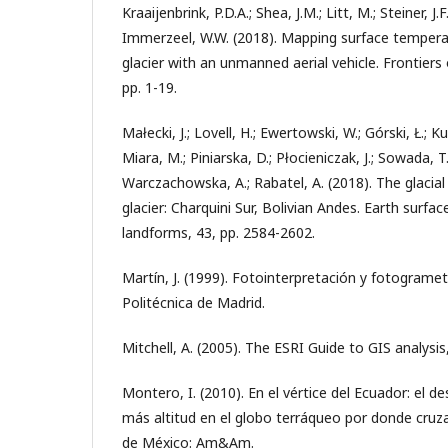
Kraaijenbrink, P.D.A.; Shea, J.M.; Litt, M.; Steiner, J.F.
Immerzeel, W.W. (2018). Mapping surface tempera
glacier with an unmanned aerial vehicle. Frontiers 
pp. 1-19.
Małecki, J.; Lovell, H.; Ewertowski, W.; Górski, Ł.; K
Miara, M.; Piniarska, D.; Płocieniczak, J.; Sowada, T.;
Warczachowska, A.; Rabatel, A. (2018). The glacial
glacier: Charquini Sur, Bolivian Andes. Earth surfa
landforms, 43, pp. 2584-2602.
Martín, J. (1999). Fotointerpretación y fotogramet
Politécnica de Madrid.
Mitchell, A. (2005). The ESRI Guide to GIS analysis,
Montero, I. (2010). En el vértice del Ecuador: el de
más altitud en el globo terráqueo por donde cruza 
de México: Am&Am.