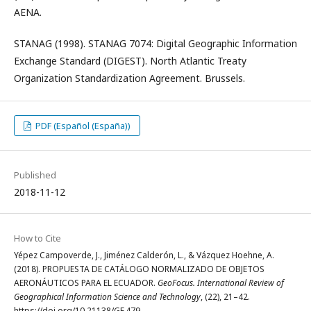
AENA.
STANAG (1998). STANAG 7074: Digital Geographic Information
Exchange Standard (DIGEST). North Atlantic Treaty
Organization Standardization Agreement. Brussels.
PDF (Español (España))
Published
2018-11-12
How to Cite
Yépez Campoverde, J., Jiménez Calderón, L., & Vázquez Hoehne, A.
(2018). PROPUESTA DE CATÁLOGO NORMALIZADO DE OBJETOS
AERONÁUTICOS PARA EL ECUADOR.
GeoFocus. International Review of
Geographical Information Science and Technology
, (22), 21–42.
https://doi.org/10.21138/GF.479